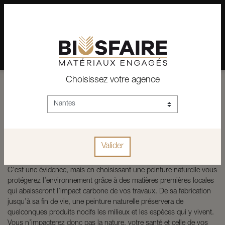
02 28 24 07 12
Depuis plus de 15 ans, conseil et vente de matériaux pour un
habitat pérenne.
Choisissez votre agence
Se tourner vers les peintures
naturelles
Rédigé le
03 mars 2025
|
Articles
|
Décoration
peinture
peinture naturelle
Valider
C’est une évidence, mais en choisissant une peinture naturelle vous
protégerez l’environnement grâce à des matières premières locales
qui abaisseront l’impact carbone de vos travaux. De sa fabrication
jusqu’à sa fin de vie, une peinture naturelle préservera de
quelconques produits nocifs les milieux et les espèces qui y vivent.
Vous n’impacterez donc pas la nature, votre santé et celle de vos