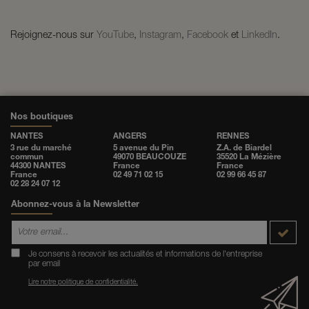
Rejoignez-nous sur
YouTube
,
Instagram
,
Facebook
et
LinkedIn
.
Nos boutiques
NANTES
ANGERS
RENNES
3 rue du marché
5 avenue du Pin
Z.A. de Biardel
commun
49070 BEAUCOUZE
35520 La Mézière
44300 NANTES
France
France
France
02 49 71 02 15
02 99 66 45 87
02 28 24 07 12
Abonnez-vous à la Newsletter
Je consens à recevoir les actualités et informations de l'entreprise
par email
Lire notre politique de confidentialité.