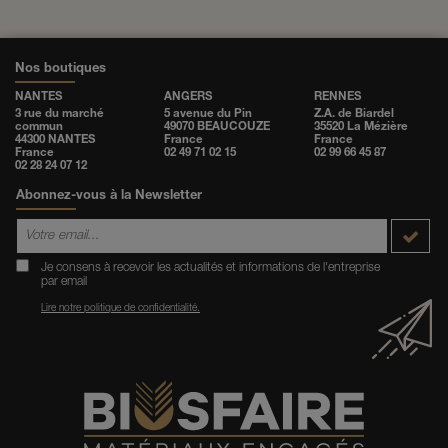
Nos boutiques
NANTES
ANGERS
RENNES
3 rue du marché
5 avenue du Pin
Z.A. de Biardel
commun
49070 BEAUCOUZE
35520 La Mézière
44300 NANTES
France
France
France
02 49 71 02 15
02 99 66 45 87
02 28 24 07 12
Abonnez-vous à la Newsletter
Je consens à recevoir les actualités et informations de l'entreprise
par email
Lire notre politique de confidentialité.