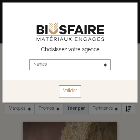
02 28 24 07 12
Depuis plus de 15 ans, conseil et vente de matériaux pour un
habitat pérenne.
Choisissez votre agence
ACCUEIL
ISOLATION
ISOLATION INTÉRIEUR
ISOLATION INTÉRIEUR
Valider
Trier par