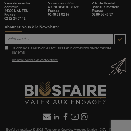
3 rue du marché
5 avenue du Pin
Z.A. de Biardel
commun
49070 BEAUCOUZE
35520 La Mézière
44300 NANTES
France
France
France
02 49 71 02 15
02 99 66 45 87
02 28 24 07 12
Abonnez-vous à la Newsletter
Je consens à recevoir les actualités et informations de l'entreprise
par email
Lire notre politique de confidentialité.
Biosfaire matériaux
© 2026.
Tous droits réservés.
Mentions légales
-
CGV
-
Politique de