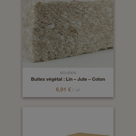
ISOLATION
Buitex végétal : Lin – Jute – Coton
6,91
€
/
m²