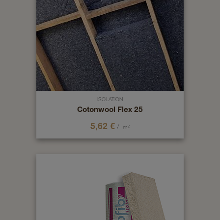
ISOLATION
Cotonwool Flex 25
5,62
€
/
m²