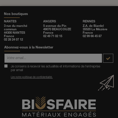
Nos boutiques
NANTES
ANGERS
RENNES
3 rue du marché
5 avenue du Pin
Z.A. de Biardel
commun
49070 BEAUCOUZE
35520 La Mézière
44300 NANTES
France
France
France
02 49 71 02 15
02 99 66 45 87
02 28 24 07 12
Abonnez-vous à la Newsletter
Je consens à recevoir les actualités et informations de l'entreprise
par email
Lire notre politique de confidentialité.