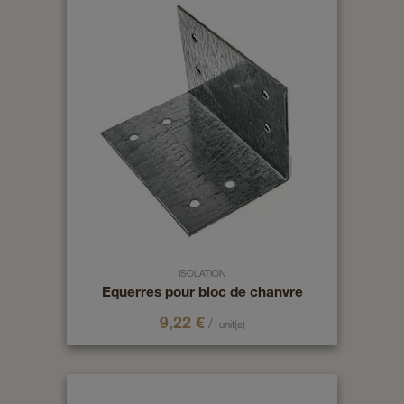
ISOLATION
Equerres pour bloc de chanvre
9,22
€
/
unit(s)