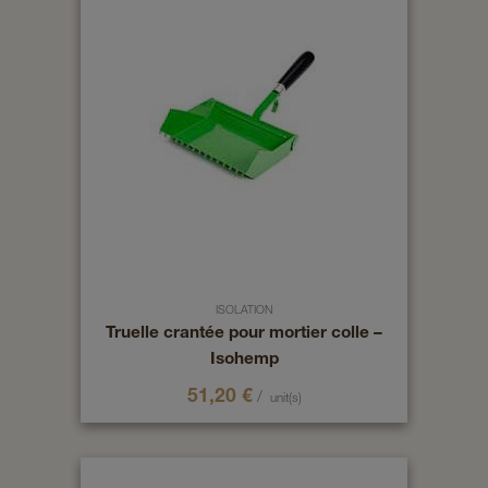
ISOLATION
Truelle crantée pour mortier colle –
Isohemp
51,20
€
/
unit(s)