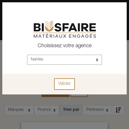
02 28 24 07 12
Depuis plus de 15 ans, conseil et vente de matériaux pour un
habitat pérenne.
Choisissez votre agence
ACCUEIL
ISOLATION
BLOCS DE CHANVRE
ACCESSOIRES
ACCESSOIRES
Valider
Accessoires
Biosys
Trier par