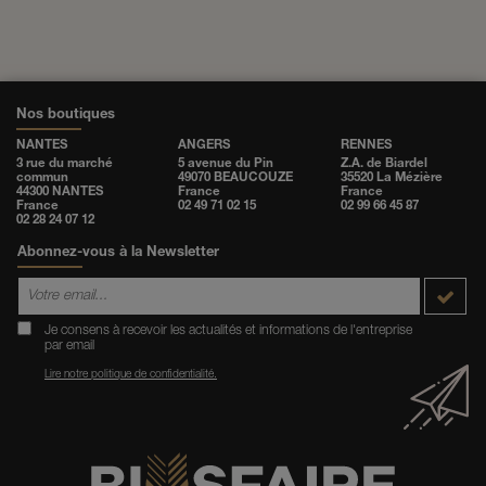
Nos boutiques
NANTES
ANGERS
RENNES
3 rue du marché
5 avenue du Pin
Z.A. de Biardel
commun
49070 BEAUCOUZE
35520 La Mézière
44300 NANTES
France
France
France
02 49 71 02 15
02 99 66 45 87
02 28 24 07 12
Abonnez-vous à la Newsletter
Je consens à recevoir les actualités et informations de l'entreprise
par email
Lire notre politique de confidentialité.