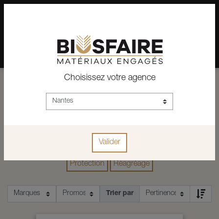
02 28 24 07 12
Depuis plus de 15 ans, conseil et vente de matériaux pour un
habitat pérenne.
Choisissez votre agence
ACCUEIL
CONSTRUCTION
DALLE – CHAPE
ACCESSOIRES
ACCESSOIRES
Valider
Accessoires
Argile
Isolants
Plaques de gypse
Protection
Réagréage
Trier par