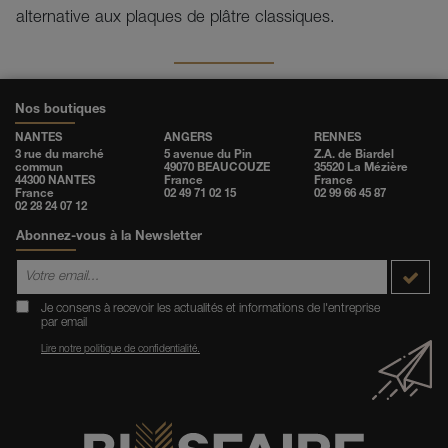
alternative aux plaques de plâtre classiques.
Nos boutiques
NANTES
ANGERS
RENNES
3 rue du marché
5 avenue du Pin
Z.A. de Biardel
commun
49070 BEAUCOUZE
35520 La Mézière
44300 NANTES
France
France
France
02 49 71 02 15
02 99 66 45 87
02 28 24 07 12
Abonnez-vous à la Newsletter
Je consens à recevoir les actualités et informations de l'entreprise
par email
Lire notre politique de confidentialité.