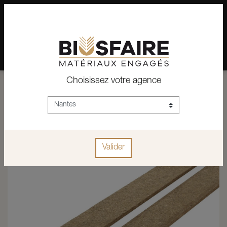
02 28 24 07 12
Depuis plus de 15 ans, conseil et vente de matériaux pour un
habitat pérenne.
Choisissez votre agence
ACCUEIL
CONSTRUCTION
CLOISONS-DOUBLAGE
ACCESSOIRES
BANDES RÉSILIENTES FERMACELL LM 1000 X 50 X 10
Valider