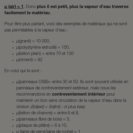
µ (air) = 1
. Donc
plus il est petit, plus la vapeur d'eau traverse
facilement le matériau
.
Pour être plus parlant, voici des exemples de matériaux qui ne sont
pas perméables à la vapeur d'eau :
µ(granit) = 10 000,
µ(polystyrène extrudé) = 150,
µ(béton plein) = entre 70 et 130
µ(ciment) = 82
En voici qui le sont :
µ(panneaux OSB)= entre 30 et 50. Ils sont souvent utilisés en
panneaux de contreventement extérieur, mais nous les
recommandons en
contreventement intérieur
pour
maintenir un bon sens circulation de la vapeur d'eau dans la
cloison
(Sd(ext) < Sd(int) : cf plus bas)
.
µ(béton de chanvre) = entre 6 et 8,
µ(panneaux fibre de bois) = 5,
µ(plaque de plâtre) = 6 à 10,
µ (laine de verre/laine de roche) = 1