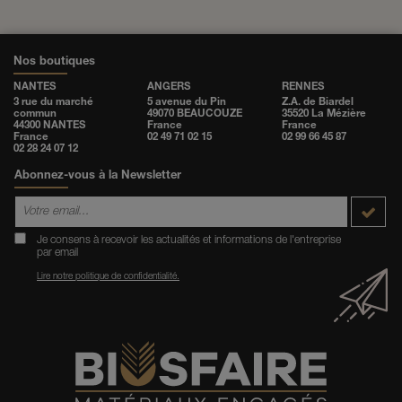
Nos boutiques
NANTES
ANGERS
RENNES
3 rue du marché
5 avenue du Pin
Z.A. de Biardel
commun
49070 BEAUCOUZE
35520 La Mézière
44300 NANTES
France
France
France
02 49 71 02 15
02 99 66 45 87
02 28 24 07 12
Abonnez-vous à la Newsletter
Je consens à recevoir les actualités et informations de l'entreprise
par email
Lire notre politique de confidentialité.