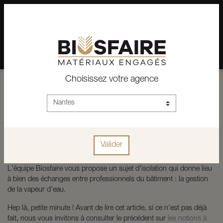
02 28 24 07 12
Depuis plus de 15 ans, conseil et vente de matériaux pour un
habitat pérenne.
Choisissez votre agence
L'isolation et la gestion de la vapeur
d'eau
Rédigé le
18 mars 2024
|
Articles
|
humidité
isolation
proclima
vapeur d'eau
étanchéité
Valider
L'équipe Biosfaire vous propose un sujet d'isolation qui donne lieu
à bien des échanges entre professionnels du bâtiment : la gestion
de la vapeur d'eau.
Hep là, petite minute ! Avant de lire cet article, si ce n'est pas déjà
fait, nous vous invitons à consulter le précédent sur
les notions à