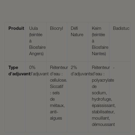
Produit
Uula
Biocryl
Défi
Keim
Badistuc
(teintée
Nature
(teintée
à
à
Biosfaire
Biosfaire
Angers)
Nantes)
Type
0%
Rétenteur
2%
Rétenteur
-
d'adjuvant
d'adjuvant
d'eau :
d'adjuvants
d'eau :
cellulose.
polyacrylate
Siccatif
de
: sels
sodium,
de
hydrofuge,
métaux,
épaississant,
anti-
stabilisateur,
algues
mouillant,
démoussant