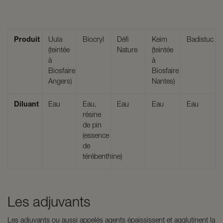
Produit
Uula
Biocryl
Défi
Keim
Badistuc
(teintée
Nature
(teintée
à
à
Biosfaire
Biosfaire
Angers)
Nantes)
Diluant
Eau
Eau,
Eau
Eau
Eau
résine
de pin
(essence
de
térébenthine)
Les adjuvants
Les adjuvants ou aussi appelés agents épaississent et agglutinent la