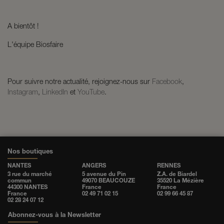
A bientôt !
L'équipe Biosfaire
Pour suivre notre actualité, rejoignez-nous sur
Facebook
,
Instagram
,
LinkedIn
et
YouTube
.
Nos boutiques
NANTES
ANGERS
RENNES
3 rue du marché
5 avenue du Pin
Z.A. de Biardel
commun
49070 BEAUCOUZE
35520 La Mézière
44300 NANTES
France
France
France
02 49 71 02 15
02 99 66 45 87
02 28 24 07 12
Abonnez-vous à la Newsletter