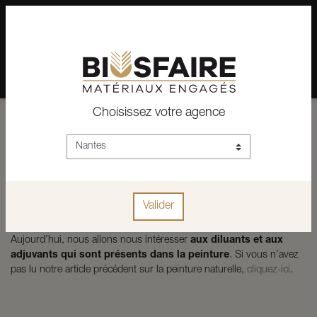
02 28 24 07 12
Depuis plus de 15 ans, conseil et vente de matériaux pour un
habitat pérenne.
Choisissez votre agence
Les diluants et adjuvants dans votre
peinture
Rédigé le
18 mars 2024
|
Articles
|
Décoration
peinture minérale
peinture végétale
peintures naturelles
Valider
Aujourd’hui, nous allons nous intéresser
aux diluants et aux
adjuvants qui sont présents dans la peinture
. Si vous n’avez
pas lu notre article précédent sur la peinture naturelle,
cliquez-ici
.