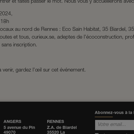
trer et faites passer le mot. Nous vous y accueillerons avec 
 2024,
 18h
ocaux au nord de Rennes : Eco Sain Habitat, 35 Biardel, 3
outes et tous, curieux.se, adeptes de l'écoconstruction, pro
 sans inscription.
à venir, gardez l'œil sur cet événement.
Abonnez-vous à la 
ANGERS
RENNES
5 avenue du Pin
Z.A. de Biardel
49070
35520 La