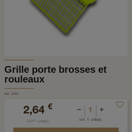
Grille porte brosses et
rouleaux
Réf :
2464
€
2,64
soit
1
unité(s)
€
2,64
/
unité(s)