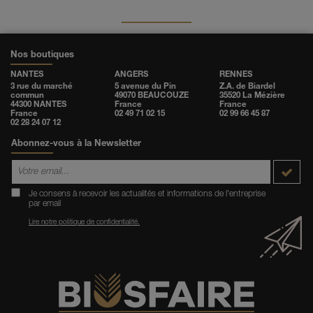
Nos boutiques
NANTES
ANGERS
RENNES
3 rue du marché
5 avenue du Pin
Z.A. de Biardel
commun
49070 BEAUCOUZE
35520 La Mézière
44300 NANTES
France
France
France
02 49 71 02 15
02 99 66 45 87
02 28 24 07 12
Abonnez-vous à la Newsletter
Je consens à recevoir les actualités et informations de l'entreprise
par email
Lire notre politique de confidentialité.