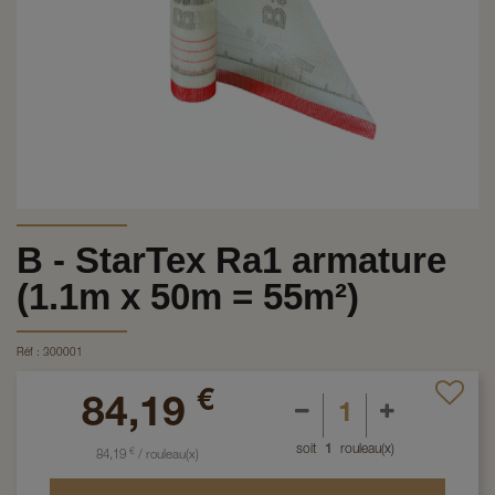
B - StarTex Ra1 armature
(1.1m x 50m = 55m²)
Réf :
300001
€
84,19
soit
1
rouleau(x)
€
84,19
/
rouleau(x)