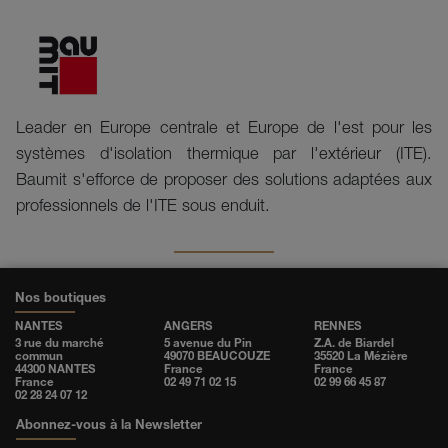
Leader en Europe centrale et Europe de l'est pour les
systèmes d'isolation thermique par l'extérieur (ITE).
Baumit s'efforce de proposer des solutions adaptées aux
professionnels de l'ITE sous enduit.
Nos boutiques
NANTES
ANGERS
RENNES
3 rue du marché
5 avenue du Pin
Z.A. de Biardel
commun
49070 BEAUCOUZE
35520 La Mézière
44300 NANTES
France
France
France
02 49 71 02 15
02 99 66 45 87
02 28 24 07 12
Abonnez-vous à la Newsletter