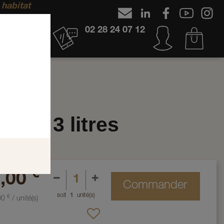
 habitat
02 28 24 07 12
AUGETTE 3 LITRES
ette 3 litres
€
,00
Commander
soit
1
unité(s)
€
00
/
unité(s)