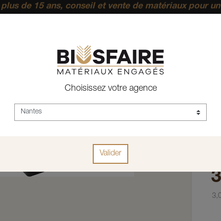
plus de 15 ans, conseil et vente de matériaux pour un
pérenne.
ACCUEIL
DÉCORATION
OUTILLAGE
Choisissez votre agence
Aug
Réf :
7702
Valider
3
3,