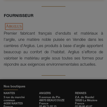
FOURNISSEUR
Premier fabricant français d'enduits et matériaux à
l'argile, une matière noble puisée en Vendée dans les
carrières d'Argilus
.
Les produits à base d’argile apportent
beaucoup au confort de l’habitat. Argilus s’efforce de
valoriser le
matériau argile sous toutes ses formes pour
répondre aux exigences environnementales actuelles.
Nos boutiques
NANTES
ANGERS
RENNES
3 rue du marché
5 avenue du Pin
Z.A. de Biardel
commun
49070 BEAUCOUZE
35520 La Mézière
44300 NANTES
France
France
France
02 49 71 02 15
02 99 66 45 87