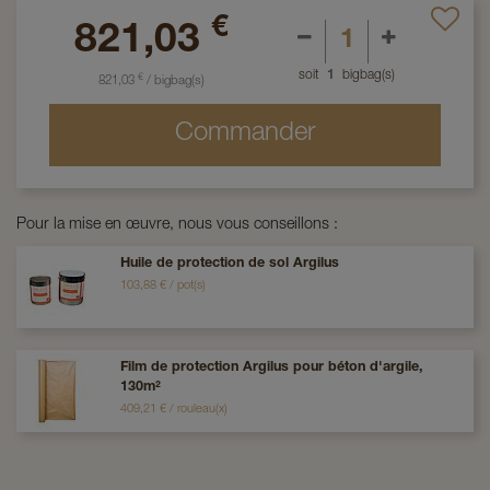
€
821,03
soit
1
bigbag(s)
€
821,03
/
bigbag(s)
Commander
Pour la mise en œuvre, nous vous conseillons :
Huile de protection de sol Argilus
103,88
€
/
pot(s)
Film de protection Argilus pour béton d'argile,
130m²
409,21
€
/
rouleau(x)