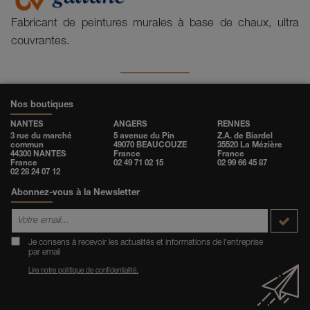
Fabricant de peintures murales à base de chaux, ultra
couvrantes.
Nos boutiques
NANTES
ANGERS
RENNES
3 rue du marché
5 avenue du Pin
Z.A. de Biardel
commun
49070 BEAUCOUZE
35520 La Mézière
44300 NANTES
France
France
France
02 49 71 02 15
02 99 66 45 87
02 28 24 07 12
Abonnez-vous à la Newsletter
Je consens à recevoir les actualités et informations de l'entreprise
par email
Lire notre politique de confidentialité.