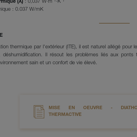
rmique (λ)
: 0,037 W·m⁻¹·K⁻¹
rmique : 0.037 W/mK
E
ation thermique par l'extérieur (ITE), il est naturel allégé pour 
 déshumidification. Il résout les problèmes liés aux ponts 
vironnement sain et un confort de vie élevé.
MISE EN OEUVRE - DIATHO
THERMACTIVE