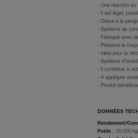
- Une réaction au
- Il est léger, po
- Grâce à la persp
- Système de const
- Fabriqué avec d
- Préserve la maç
- Idéal pour la rén
- Système d'isolat
- Il contribue à ob
- A appliquer aussi
- Produit bénéfic
DONNÉES TEC
Rendement/Con
Poids
: 15,000 kg