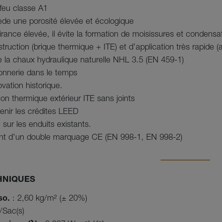
 feu classe A1
ssède une porosité élevée et écologique
irance élevée, il évite la formation de moisissures et condensa
ruction (brique thermique + ITE) et d’application très rapide (
e la chaux hydraulique naturelle NHL 3.5 (EN 459-1)
onnerie dans le temps
ovation historique.
ion thermique extérieur ITE sans joints
tenir les crédites LEED
 sur les enduits existants.
iant d’un double marquage CE (EN 998-1, EN 998-2)
HNIQUES
so.
: 2,60 kg/m² (± 20%)
/Sac(s)