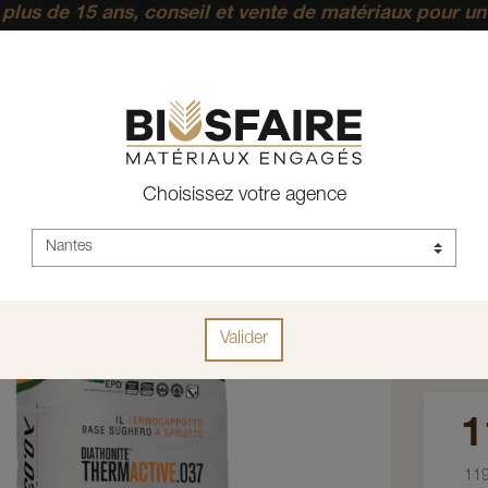
plus de 15 ans, conseil et vente de matériaux pour un
pérenne.
ACCUEIL
BÂTI ANCIEN
DIATHONITE THER
Choisissez votre agence
Di
.03
Valider
Réf :
Diasen 
1
11