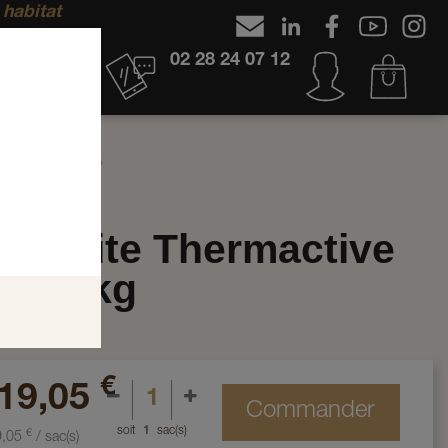
 habitat
02 28 24 07 12
MACTIVE .037 15 KG
athonite Thermactive
7 15 kg
Thermactive
€
19,05
Commander
soit
1
sac(s)
€
9,05
/
sac(s)