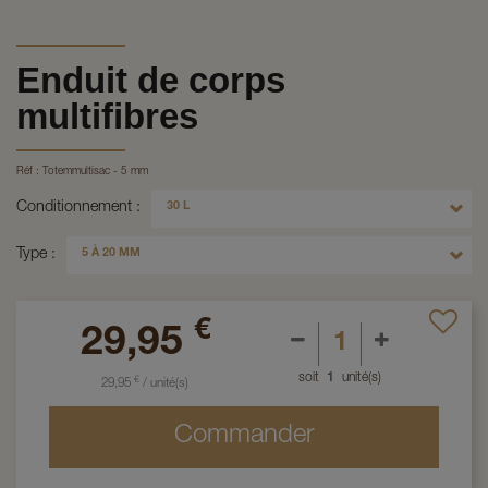
Enduit de corps
multifibres
Réf :
Totemmultisac - 5 mm
Conditionnement
30 L
Type
5 À 20 MM
€
29,95
soit
1
unité(s)
€
29,95
/
unité(s)
Commander