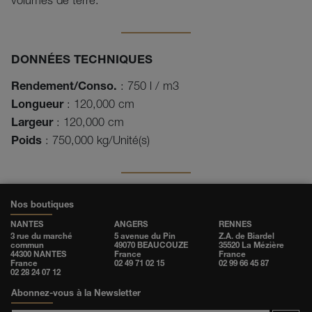
volumes de terre.
DONNÉES TECHNIQUES
Rendement/Conso.
: 750 l / m3
Longueur
: 120,000 cm
Largeur
: 120,000 cm
Poids
: 750,000 kg/Unité(s)
Nos boutiques
NANTES
ANGERS
RENNES
3 rue du marché
5 avenue du Pin
Z.A. de Biardel
commun
49070 BEAUCOUZE
35520 La Mézière
44300 NANTES
France
France
France
02 49 71 02 15
02 99 66 45 87
02 28 24 07 12
Abonnez-vous à la Newsletter