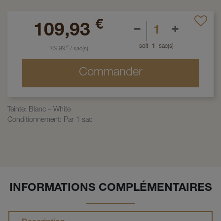
€
109,93
soit
1
sac(s)
€
109,93
/
sac(s)
Commander
Teinte
:
Blanc – White
Conditionnement
:
Par 1 sac
INFORMATIONS COMPLÉMENTAIRES