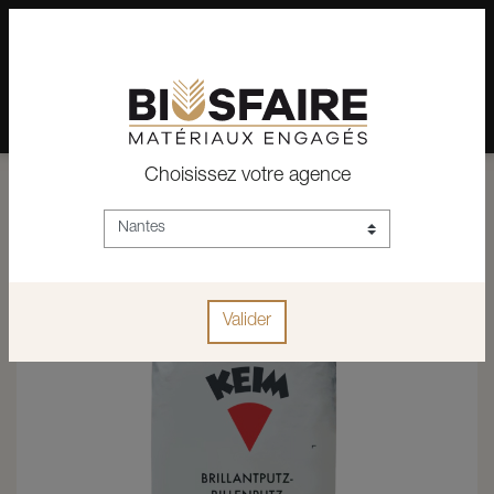
02 28 24 07 12
Depuis plus de 15 ans, conseil et vente de matériaux pour un
habitat pérenne.
Choisissez votre agence
ACCUEIL
CONSTRUCTION
RAVALEMENT - ENDUITS
ENDUITS
ENDUIT EXCLUSIF F - FINITION FINE 1 MM SAC DE 25 KG (MINI 6 SACS)
Valider