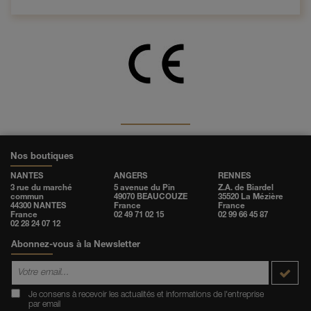
Nos boutiques
NANTES
ANGERS
RENNES
3 rue du marché
5 avenue du Pin
Z.A. de Biardel
commun
49070 BEAUCOUZE
35520 La Mézière
44300 NANTES
France
France
France
02 49 71 02 15
02 99 66 45 87
02 28 24 07 12
Abonnez-vous à la Newsletter
Je consens à recevoir les actualités et informations de l'entreprise
par email