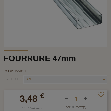
FOURRURE 47mm
Réf :
SPP_FOUR4717
Longueur
3 M
€
3,48
soit
3
mètre(s)
€
1,16
/
mètre(s)