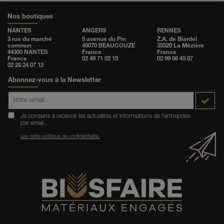
Nos boutiques
NANTES
ANGERS
RENNES
3 rue du marché
5 avenue du Pin
Z.A. de Biardel
commun
49070 BEAUCOUZE
35520 La Mézière
44300 NANTES
France
France
France
02 49 71 02 15
02 99 66 45 87
02 28 24 07 12
Abonnez-vous à la Newsletter
Je consens à recevoir les actualités et informations de l'entreprise
par email
Lire notre politique de confidentialité.