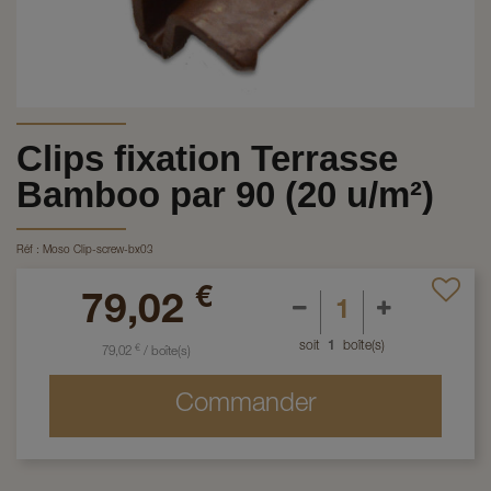
Clips fixation Terrasse
Bamboo par 90 (20 u/m²)
Réf :
Moso Clip-screw-bx03
€
79,02
soit
1
boîte(s)
€
79,02
/
boîte(s)
Commander