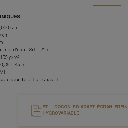
HNIQUES
0,000 cm
0 cm
m²
 vapeur d'eau : Sd = 20m
 155 g/m²
e 0,36 à 45 m
 W1
suspension libre) Euroclasse F
FT - COCON SD-ADAPT ÉCRAN FREIN
HYGROVARIABLE