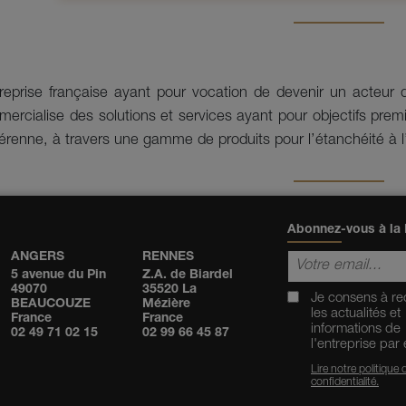
eprise française ayant pour vocation de devenir un acteur de
ercialise des solutions et services ayant pour objectifs prem
érenne, à travers une gamme de produits pour l’étanchéité à l’
Abonnez-vous à la 
ANGERS
RENNES
5 avenue du Pin
Z.A. de Biardel
49070
35520 La
Je consens à re
BEAUCOUZE
Mézière
les actualités et
France
France
informations de
02 49 71 02 15
02 99 66 45 87
l'entreprise par
Lire notre politique 
confidentialité.