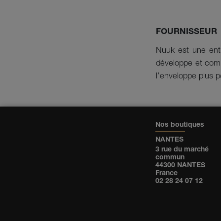
FOURNISSEUR
Nuuk est une entr
développe et comm
l’enveloppe plus p
Nos boutiques
NANTES
3 rue du marché
commun
44300 NANTES
France
02 28 24 07 12