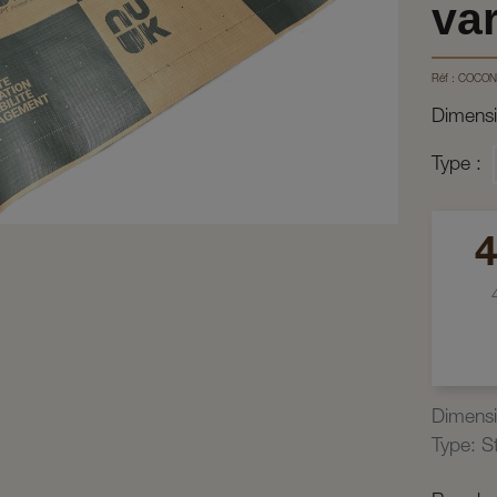
var
Réf :
COCON
Dimens
Type
4
Dimens
Type
:
S