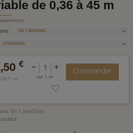
iable de 0,36 à 45 m
SDADAPTECO150
ions
EN 1,5MX50ML
STANDARD
€
,50
Commander
soit
1
m²
€
4,50
/
m²
ions
:
En 1,5mx50ml
tandard