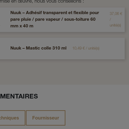
 mise en œuvre, nous vous conseillons :
Nuuk – Adhésif transparent et flexible pour
37,06
€
pare pluie / pare vapeur / sous-toiture 60
/
unité(s)
mm x 40 m
Nuuk – Mastic colle 310 ml
10,49
€
/
unité(s)
MENTAIRES
chniques
Fournisseur