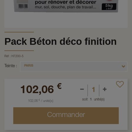
Pack Béton déco finition
Réf :
H7200-5
Teinte
PARIS
€
102,06
soit
1
unité(s)
€
102,06
/
unité(s)
Commander