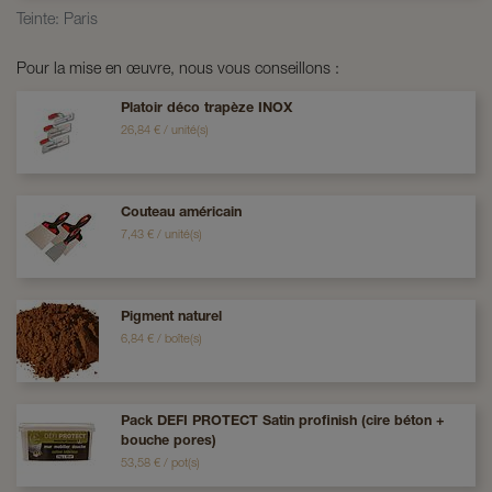
Teinte
:
Paris
Pour la mise en œuvre, nous vous conseillons :
Platoir déco trapèze INOX
26,84
€
/
unité(s)
Couteau américain
7,43
€
/
unité(s)
Pigment naturel
6,84
€
/
boîte(s)
Pack DEFI PROTECT Satin profinish (cire béton +
bouche pores)
53,58
€
/
pot(s)