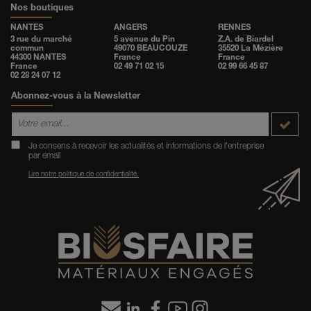
Nos boutiques
NANTES
ANGERS
RENNES
3 rue du marché
5 avenue du Pin
Z.A. de Biardel
commun
49070 BEAUCOUZE
35520 La Mézière
44300 NANTES
France
France
France
02 49 71 02 15
02 99 66 45 87
02 28 24 07 12
Abonnez-vous à la Newsletter
Je consens à recevoir les actualités et informations de l'entreprise
par email
Lire notre politique de confidentialité.