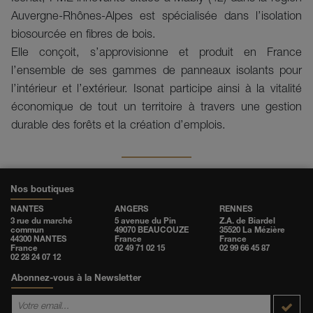
Auvergne-Rhônes-Alpes est spécialisée dans l’isolation
biosourcée en fibres de bois.
Elle conçoit, s’approvisionne et produit en France
l’ensemble de ses gammes de panneaux isolants pour
l’intérieur et l’extérieur. Isonat participe ainsi à la vitalité
économique de tout un territoire à travers une gestion
durable des forêts et la création d’emplois.
Nos boutiques
NANTES
ANGERS
RENNES
3 rue du marché
5 avenue du Pin
Z.A. de Biardel
commun
49070 BEAUCOUZE
35520 La Mézière
44300 NANTES
France
France
France
02 49 71 02 15
02 99 66 45 87
02 28 24 07 12
Abonnez-vous à la Newsletter