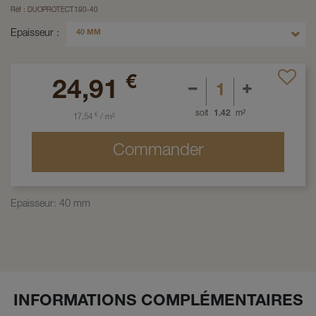
Réf :
DUOPROTECT180-40
Epaisseur
40 MM
€
24,91
soit
1.42
m²
€
17,54
/
m²
Commander
Epaisseur
:
40 mm
INFORMATIONS COMPLÉMENTAIRES