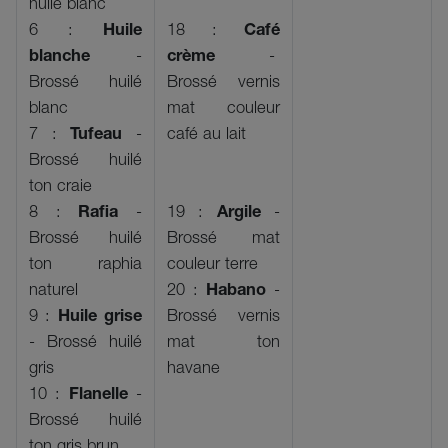
huilé blanc
6 :
Huile
18 :
Café
blanche
-
crème
-
Brossé huilé
Brossé vernis
blanc
mat couleur
7 :
Tufeau
-
café au lait
Brossé huilé
ton craie
8 :
Rafia
-
19 :
Argile
-
Brossé huilé
Brossé mat
ton raphia
couleur terre
naturel
20 :
Habano
-
9 :
Huile grise
Brossé vernis
- Brossé huilé
mat ton
gris
havane
10 :
Flanelle
-
Brossé huilé
ton gris brun