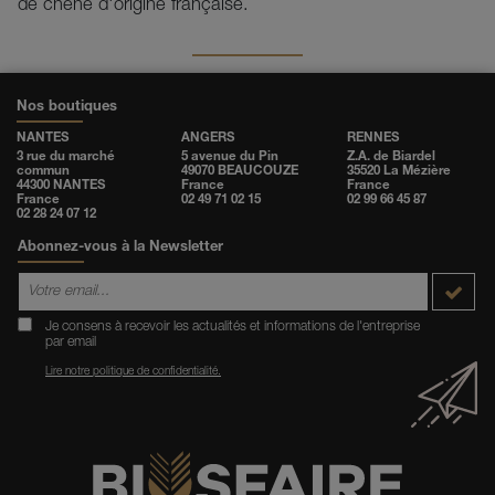
de chêne d'origine française.
Nos boutiques
NANTES
ANGERS
RENNES
3 rue du marché
5 avenue du Pin
Z.A. de Biardel
commun
49070 BEAUCOUZE
35520 La Mézière
44300 NANTES
France
France
France
02 49 71 02 15
02 99 66 45 87
02 28 24 07 12
Abonnez-vous à la Newsletter
Je consens à recevoir les actualités et informations de l'entreprise
par email
Lire notre politique de confidentialité.