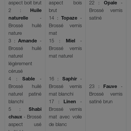
aspect boit brut
aspect bois
22 :
Opale
-
2 :
Huile
brut
Brossé vernis
naturelle
-
14 :
Topaze
-
satiné
Brossé huilé
Brossé vernis
nature
mat
3 :
Amande
-
15 :
Miel
-
Brossé huilé
Brossé vernis
naturel
mat naturel
légèrement
cérusé
4 :
Sable
-
16 :
Saphir
-
Brossé huilé
Brossé vernis
23 :
Fauve
-
naturel patiné
mat blanchi
Brossé vernis
blanchi
17 :
Linen
-
satiné brun
5 :
Shabi
Brossé vernis
chaux
- Brossé
mat avec voile
aspect usé
de blanc