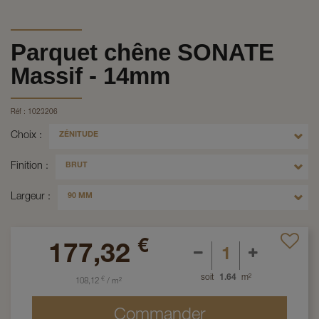
Parquet chêne SONATE
Massif - 14mm
Réf :
1023206
Choix
ZÉNITUDE
Finition
BRUT
Largeur
90 MM
€
177,32
soit
1.64
m²
€
108,12
/
m²
Commander