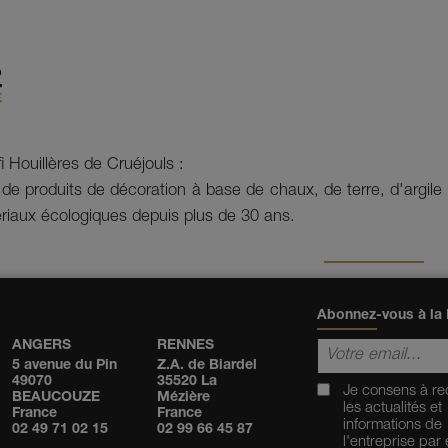
i Houillères de Cruéjouls :
 de produits de décoration à base de chaux, de terre, d'argile
ériaux écologiques depuis plus de 30 ans.
Abonnez-vous à la 
ANGERS
RENNES
5 avenue du Pin
Z.A. de Biardel
49070
35520 La
Je consens à re
BEAUCOUZE
Mézière
les actualités et
France
France
informations de
02 49 71 02 15
02 99 66 45 87
l'entreprise par