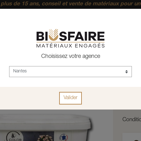
plus de 15 ans, conseil et vente de matériaux pour un
pérenne.
ACCUEIL
DÉCORATION
PEINTURE INTÉRIEURE
Choisissez votre agence
Pei
Réf :
H9701-
Valider
Teinte
Condit