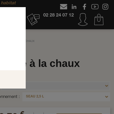
 habitat
02 28 24 07 12
PEINTURE À LA CHAUX
nture à la chaux
2.5
LYS
ionnement
SEAU 2,5 L