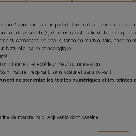
uer en 2 couches, la plus part du temps à la brosse afin de don
r une ou deux couche(s) de sous-couche afin de bien bloquer la 
'emploi, composée de chaux, farine de marbre, talc, caséine e
eur. Naturelle, saine et écologique

0m²
ion : Intérieur et extérieur. Neuf ou rénovation
 Sain, naturel, respirant, sans odeur et sans solvant
uvent exister entre les teintes numériques et les teintes 
rine de marbre, talc. Adjuvants dont caséine.