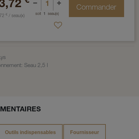
€
3,72
Commander
soit
1
seau(x)
€
,72
/
seau(x)
Lys
ionnement
:
Seau 2,5 l
MENTAIRES
Outils indispensables
Fournisseur