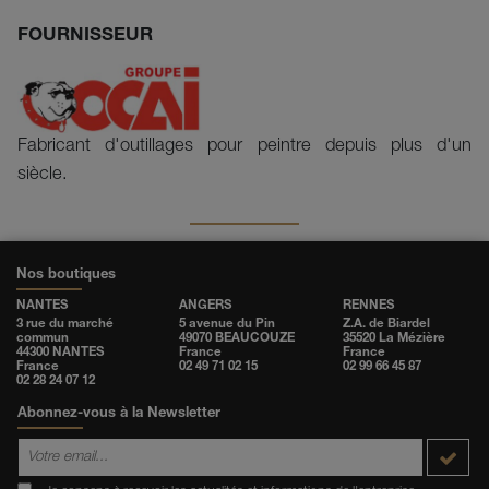
FOURNISSEUR
Fabricant d'outillages pour peintre depuis plus d'un
siècle.
Nos boutiques
NANTES
ANGERS
RENNES
3 rue du marché
5 avenue du Pin
Z.A. de Biardel
commun
49070 BEAUCOUZE
35520 La Mézière
44300 NANTES
France
France
France
02 49 71 02 15
02 99 66 45 87
02 28 24 07 12
Abonnez-vous à la Newsletter