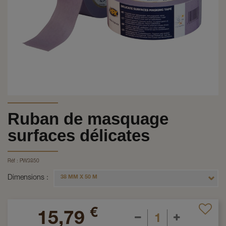
Ruban de masquage
surfaces délicates
Réf :
PW3850
Dimensions
38 MM X 50 M
€
15,79