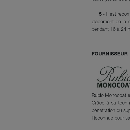
5
- Il est rec
placement de la d
pendant 16 à 24 he
FOURNISSEUR
Rubio Monocoat est
Grâce à sa techno
pénétration du su
Reconnue pour sa 