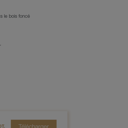
s le bois foncé
r
T.