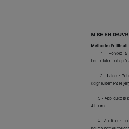
MISE EN ŒUVR
Méthode d'utilisati
1 - Poncez la 
immédiatement après l
2 - Laissez Rubi
soigneusement le jerr
3 - Appliquez la 
4 heures.
4 - Appliquez la 
heures (sec au touche