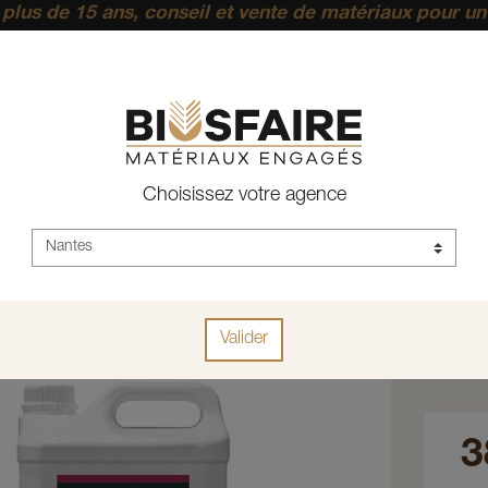
plus de 15 ans, conseil et vente de matériaux pour un
pérenne.
ACCUEIL
DÉCORATION
PROTECTION DU BOIS
INTÉRI
Choisissez votre agence
Rub
Réf :
Rubio1
Valider
Condit
3