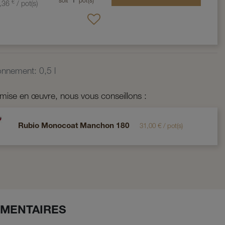
soit
1
pot(s)
€
,36
/
pot(s)
ionnement
:
0,5 l
 mise en œuvre, nous vous conseillons :
Rubio Monocoat Manchon 180
31,00
€
/
pot(s)
MENTAIRES