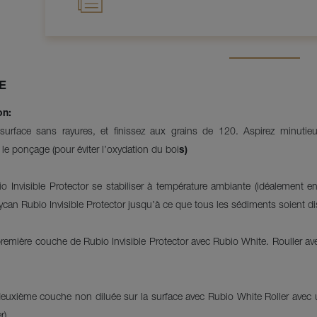
E
on:
surface sans rayures, et finissez aux grains de 120. Aspirez minutie
e ponçage (pour éviter l’oxydation du boi
s)
o Invisible Protector se stabiliser à température ambiante (idéalement 
ycan Rubio Invisible Protector jusqu’à ce que tous les sédiments soient d
première couche de Rubio Invisible Protector avec Rubio White. Rouller 
deuxième couche non diluée sur la surface avec Rubio White Roller ave
r).