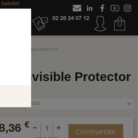
 habitat
02 28 24 07 12
EUR
RUBIO INVISIBLE PROTECTOR
io Invisible Protector
54373
ionnement
0,5 L
€
8,36
Commander