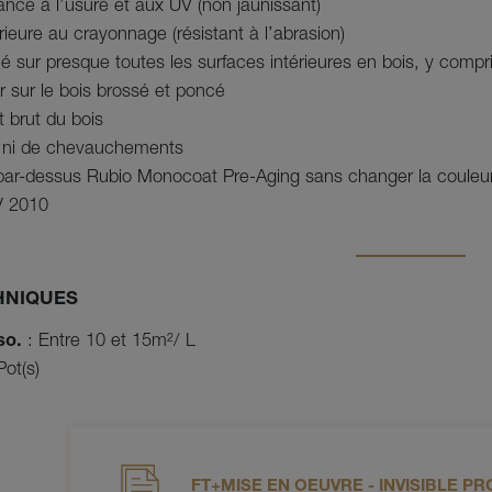
tance à l’usure et aux UV (non jaunissant)
ieure au crayonnage (résistant à l’abrasion)
ué sur presque toutes les surfaces intérieures en bois, y compri
er sur le bois brossé et poncé
t brut du bois
s ni de chevauchements
sé par-dessus Rubio Monocoat Pre-Aging sans changer la couleu
V 2010
HNIQUES
so.
: Entre 10 et 15m²/ L
ot(s)
FT+MISE EN OEUVRE - INVISIBLE PRO