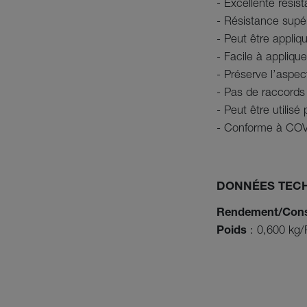
- Excellente résis
- Résistance supér
- Peut être appliq
- Facile à appliqu
- Préserve l’aspec
- Pas de raccord
- Peut être utili
- Conforme à CO
DONNÉES TEC
Rendement/Con
Poids
: 0,600 kg/P