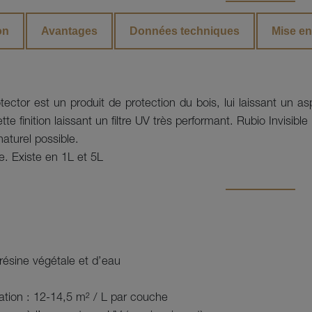
on
Avantages
Données techniques
Mise e
otector est un produit de protection du bois, lui laissant un asp
te finition laissant un filtre UV très performant. Rubio Invisibl
naturel possible.

e. Existe en 1L et 5L
résine végétale et d’eau
tion : 12-14,5 m² / L par couche