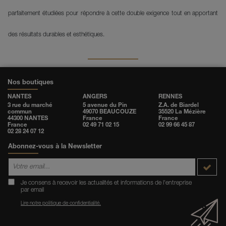
parfaitement étudiées pour répondre à cette double exigence tout en apportant
des résultats durables et esthétiques.
Nos boutiques
NANTES
ANGERS
RENNES
3 rue du marché
5 avenue du Pin
Z.A. de Biardel
commun
49070 BEAUCOUZE
35520 La Mézière
44300 NANTES
France
France
France
02 49 71 02 15
02 99 66 45 87
02 28 24 07 12
Abonnez-vous à la Newsletter
Je consens à recevoir les actualités et informations de l'entreprise
par email
Lire notre politique de confidentialité.