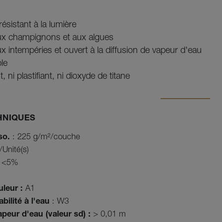
ésistant à la lumière
ux champignons et aux algues
x intempéries et ouvert à la diffusion de vapeur d'eau
le
, ni plastifiant, ni dioxyde de titane
HNIQUES
so.
: 225 g/m²/couche
Unité(s)
<5%
uleur :
A1
ilité à l'eau
: W3
apeur d'eau (valeur sd) :
> 0,01 m