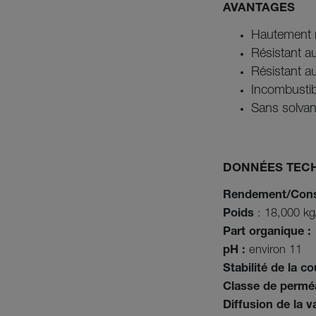
AVANTAGES
Hautement r
Résistant a
Résistant au
Incombustib
Sans solvant
DONNÉES TEC
Rendement/Con
Poids
: 18,000 kg/
Part organique :
pH :
environ 11
Stabilité de la co
Classe de perméab
Diffusion de la v