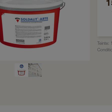
1
Teinte
:
Condit