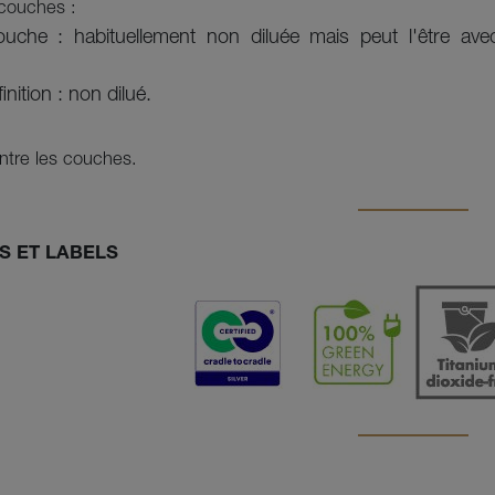
couches :
ouche : habituellement non diluée mais peut l'être av
nition : non dilué.
tre les couches.
S ET LABELS