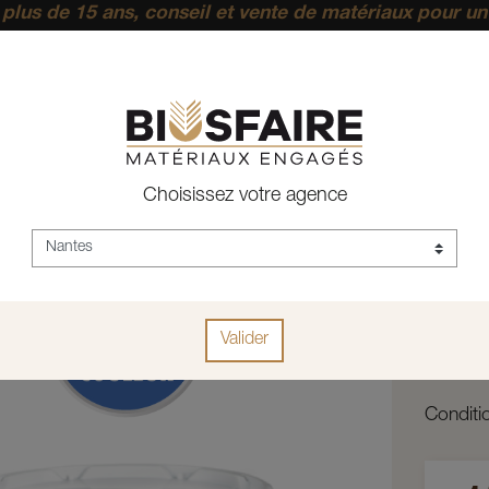
plus de 15 ans, conseil et vente de matériaux pour un
pérenne.
ACCUEIL
CONSTRUCTION
RAVALEMENT - ENDUITS
PE
Choisissez votre agence
Sol
Réf :
Soldali
Valider
Teinte
Condit