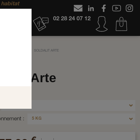
 habitat
02 28 24 07 12
INTURE SILICATE
SOLDALIT ARTE
dalit Arte
t Arte_102_5 kg
102.0
ionnement
5 KG