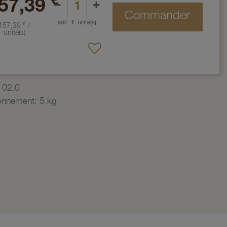
€
57,39
Commander
soit
1
unité(s)
€
157,39
/
unité(s)
102.0
ionnement
:
5 kg