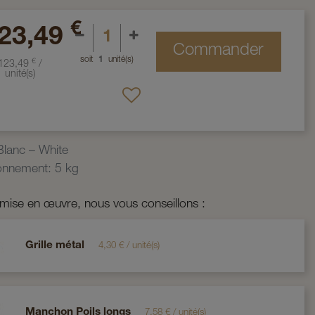
€
23,49
Commander
soit
1
unité(s)
€
123,49
/
unité(s)
Blanc – White
ionnement
:
5 kg
 mise en œuvre, nous vous conseillons :
Grille métal
4,30
€
/
unité(s)
Manchon Poils longs
7,58
€
/
unité(s)