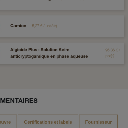
Camion
5,27
€
/
unité(s)
Algicide Plus : Solution Keim
96,36
€
/
pot(s)
anticryptogamique en phase aqueuse
MENTAIRES
œuvre
Certifications et labels
Fournisseur