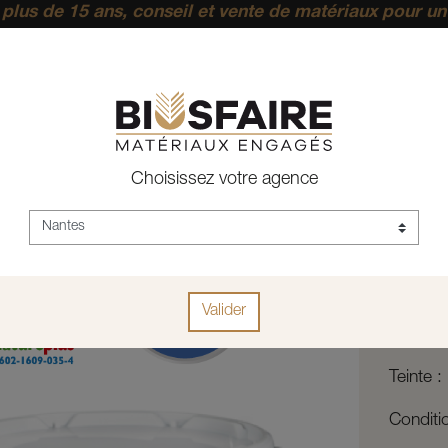
plus de 15 ans, conseil et vente de matériaux pour un
pérenne.
ACCUEIL
CONSTRUCTION
RAVALEMENT - ENDUITS
PEINTURE SILIC
Choisissez votre agence
Sol
sol
Valider
Réf :
KEIM_S
Teinte
Condit