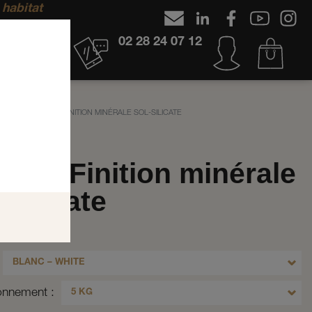
 habitat
02 28 24 07 12
ATE
SOLDALIT FINITION MINÉRALE SOL-SILICATE
dalit Finition minérale
-silicate
OLDABL 5
BLANC – WHITE
ionnement
5 KG