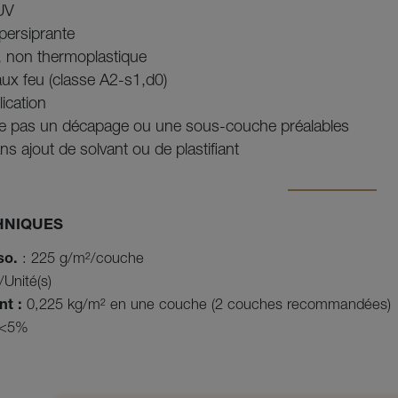
UV
persiprante
e, non thermoplastique
aux feu (classe A2-s1,d0)
lication
e pas un décapage ou une sous-couche préalables
ns ajout de solvant ou de plastifiant
HNIQUES
so.
: 225 g/m²/couche
Unité(s)
t :
0,225 kg/m² en une couche (2 couches recommandées)
<5%