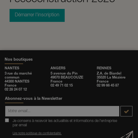
Démarrer l'inscription
Nos boutiques
NANTES
ANGERS
RENNES
3 rue du marché
5 avenue du Pin
Z.A. de Biardel
commun
49070 BEAUCOUZE
35520 La Mézière
44300 NANTES
France
France
France
02 49 71 02 15
02 99 66 45 87
02 28 24 07 12
Abonnez-vous à la Newsletter
Je consens à recevoir les actualités et informations de l'entreprise
par email
Lire notre politique de confidentialité.