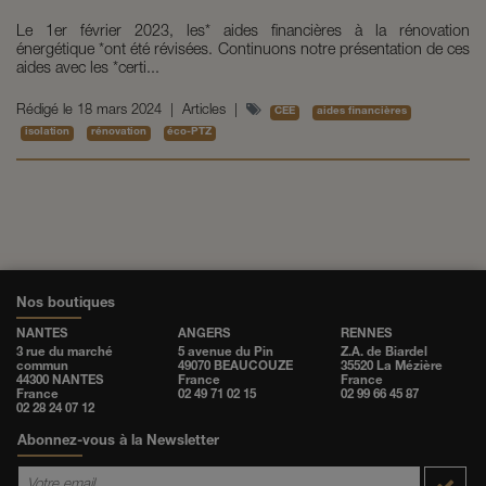
Le 1er février 2023, les* aides financières à la rénovation
énergétique *ont été révisées. Continuons notre présentation de ces
aides avec les *certi...
Rédigé le
18 mars 2024
|
Articles
|
CEE
aides financières
isolation
rénovation
éco-PTZ
Nos boutiques
NANTES
ANGERS
RENNES
3 rue du marché
5 avenue du Pin
Z.A. de Biardel
commun
49070 BEAUCOUZE
35520 La Mézière
44300 NANTES
France
France
France
02 49 71 02 15
02 99 66 45 87
02 28 24 07 12
Abonnez-vous à la Newsletter