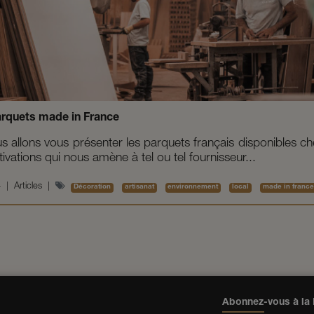
parquets made in France
 allons vous présenter les parquets français disponibles ch
vations qui nous amène à tel ou tel fournisseur...
4
|
Articles
|
Décoration
artisanat
environnement
local
made in franc
Abonnez-vous à la 