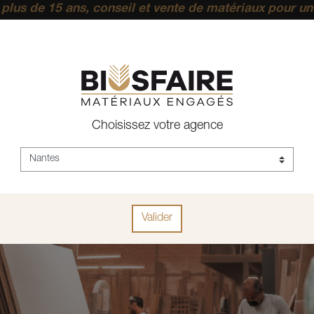
plus de 15 ans, conseil et vente de matériaux pour un
pérenne.
ACCUEIL
ARTICLES
Choisissez votre agence
es
Valider