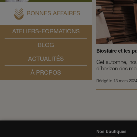
BONNES AFFAIRES
ATELIERS-FORMATIONS
BLOG
Biosfaire et les 
ACTUALITÉS
Cet automne, nous
d’horizon des moti
À PROPOS
Rédigé le
18 mars 202
Nos boutiques