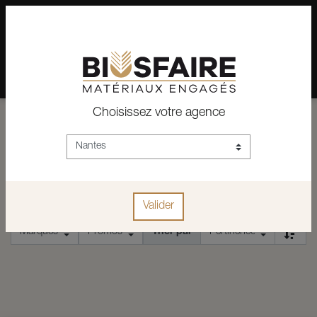
02 28 24 07 12
Depuis plus de 15 ans, conseil et vente de matériaux pour un
habitat pérenne.
Choisissez votre agence
ACCUEIL
CONSTRUCTION
EQUIPEMENTS
CHAUSSURE
CHAUSSURE
Valider
Trier par