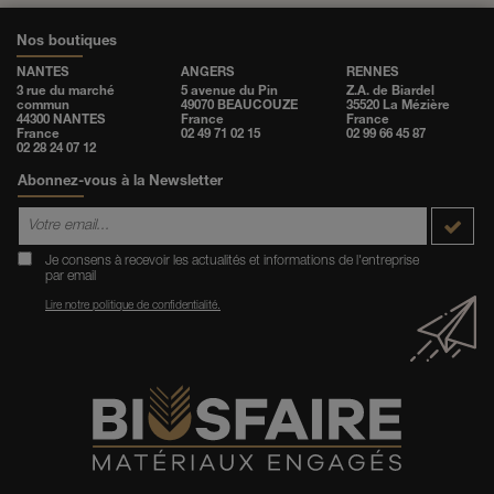
Nos boutiques
NANTES
ANGERS
RENNES
3 rue du marché
5 avenue du Pin
Z.A. de Biardel
commun
49070 BEAUCOUZE
35520 La Mézière
44300 NANTES
France
France
France
02 49 71 02 15
02 99 66 45 87
02 28 24 07 12
Abonnez-vous à la Newsletter
Je consens à recevoir les actualités et informations de l'entreprise
par email
Lire notre politique de confidentialité.