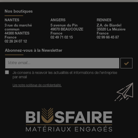
Nos boutiques
NANTES
ANGERS
RENNES
3 rue du marché
5 avenue du Pin
Z.A. de Biardel
commun
49070 BEAUCOUZE
35520 La Mézière
44300 NANTES
France
France
France
02 49 71 02 15
02 99 66 45 87
02 28 24 07 12
Abonnez-vous à la Newsletter
Je consens à recevoir les actualités et informations de l'entreprise
par email
Lire notre politique de confidentialité.