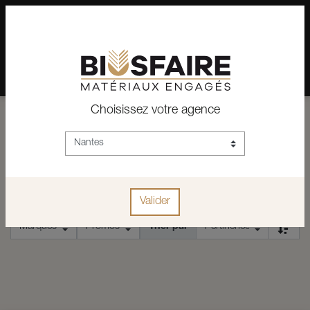
02 28 24 07 12
Depuis plus de 15 ans, conseil et vente de matériaux pour un
habitat pérenne.
Choisissez votre agence
ACCUEIL
CONSTRUCTION
EQUIPEMENTS
POSE RENO
POSE RENO
Valider
Trier par