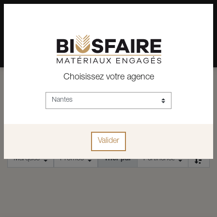
02 28 24 07 12
Depuis plus de 15 ans, conseil et vente de matériaux pour un
habitat pérenne.
Choisissez votre agence
ACCUEIL
ACCESSOIRES POUR SYSTAINER
ACCESSOIRES POUR SYSTAINER
Valider
Trier par