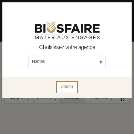
02 28 24 07 12
Depuis plus de 15 ans, conseil et vente de matériaux pour un
habitat pérenne.
Choisissez votre agence
ACCUEIL
BATTERIES ET CHARGEURS
BATTERIES ET CHARGEURS
Valider
Trier par