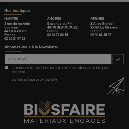
Nos boutiques
NANTES
ANGERS
RENNES
3 rue du marché
5 avenue du Pin
Z.A. de Biardel
commun
49070 BEAUCOUZE
35520 La Mézière
44300 NANTES
France
France
France
02 49 71 02 15
02 99 66 45 87
02 28 24 07 12
Abonnez-vous à la Newsletter
Je consens à recevoir les actualités et informations de l'entreprise
par email
Lire notre politique de confidentialité.