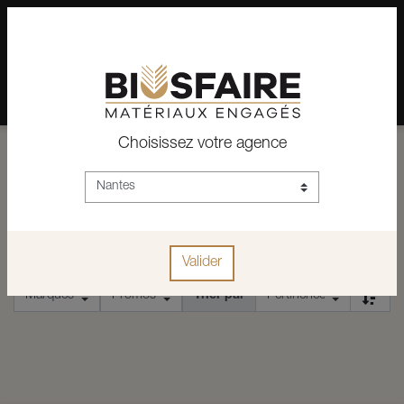
02 28 24 07 12
Depuis plus de 15 ans, conseil et vente de matériaux pour un
habitat pérenne.
Choisissez votre agence
ACCUEIL
BLOC-NOTES
BLOC-NOTES
Valider
Trier par