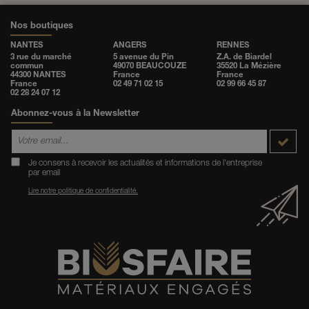
Nos boutiques
NANTES
ANGERS
RENNES
3 rue du marché
5 avenue du Pin
Z.A. de Biardel
commun
49070 BEAUCOUZE
35520 La Mézière
44300 NANTES
France
France
France
02 49 71 02 15
02 99 66 45 87
02 28 24 07 12
Abonnez-vous à la Newsletter
Je consens à recevoir les actualités et informations de l'entreprise
par email
Lire notre politique de confidentialité.