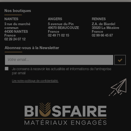
Nos boutiques
NANTES
ANGERS
RENNES
3 rue du marché
5 avenue du Pin
Z.A. de Biardel
commun
49070 BEAUCOUZE
35520 La Mézière
44300 NANTES
France
France
France
02 49 71 02 15
02 99 66 45 87
02 28 24 07 12
Abonnez-vous à la Newsletter
Je consens à recevoir les actualités et informations de l'entreprise
par email
Lire notre politique de confidentialité.