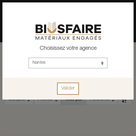
02 28 24 07 12
Depuis plus de 15 ans, conseil et vente de matériaux pour un
habitat pérenne.
Choisissez votre agence
ACCUEIL
COFFRET À EMBOUTS
COFFRET À EMBOUTS
Valider
Trier par