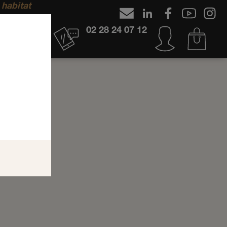
 habitat
02 28 24 07 12
ONS
AYONS