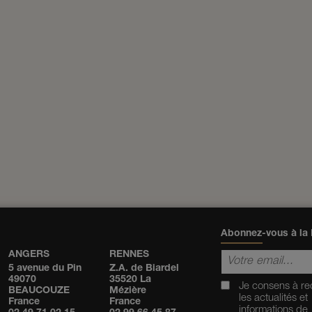
Abonnez-vous à la 
ANGERS
RENNES
5 avenue du Pin
Z.A. de Biardel
49070
35520 La
Je consens à re
BEAUCOUZE
Mézière
les actualités et
France
France
informations de