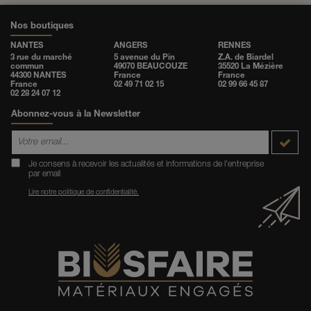
Nos boutiques
NANTES
ANGERS
RENNES
3 rue du marché
5 avenue du Pin
Z.A. de Biardel
commun
49070 BEAUCOUZE
35520 La Mézière
44300 NANTES
France
France
France
02 49 71 02 15
02 99 66 45 87
02 28 24 07 12
Abonnez-vous à la Newsletter
Je consens à recevoir les actualités et informations de l'entreprise
par email
Lire notre politique de confidentialité.