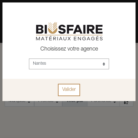
02 28 24 07 12
Depuis plus de 15 ans, conseil et vente de matériaux pour un
habitat pérenne.
Choisissez votre agence
ACCUEIL
FORET POUR MÉTAUX
FORET POUR MÉTAUX
Valider
Trier par