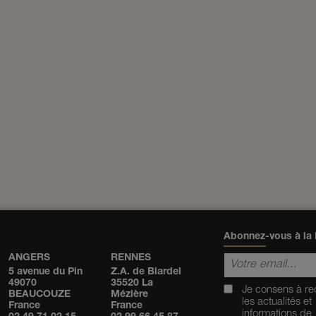
Abonnez-vous à la 
ANGERS
RENNES
5 avenue du Pin
Z.A. de Biardel
49070
35520 La
Je consens à re
BEAUCOUZE
Mézière
les actualités et
France
France
informations de