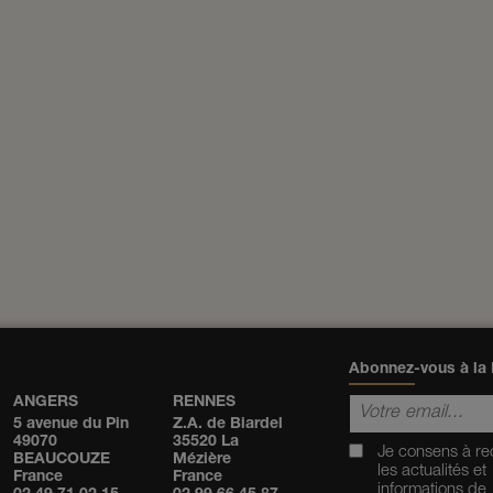
Abonnez-vous à la 
ANGERS
RENNES
5 avenue du Pin
Z.A. de Biardel
49070
35520 La
Je consens à re
BEAUCOUZE
Mézière
les actualités et
France
France
informations de