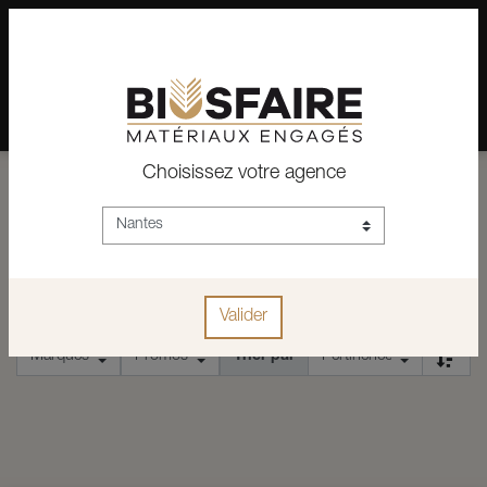
02 28 24 07 12
Depuis plus de 15 ans, conseil et vente de matériaux pour un
habitat pérenne.
Choisissez votre agence
ACCUEIL
PONCEUSE DE CHANTS
PONCEUSE DE CHANTS
Valider
Trier par