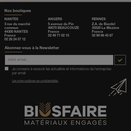
Nos boutiques
NANTES
ANGERS
RENNES
3 rue du marché
5 avenue du Pin
Z.A. de Biardel
commun
49070 BEAUCOUZE
35520 La Mézière
44300 NANTES
France
France
France
02 49 71 02 15
02 99 66 45 87
02 28 24 07 12
Abonnez-vous à la Newsletter
Je consens à recevoir les actualités et informations de l'entreprise
par email
Lire notre politique de confidentialité.