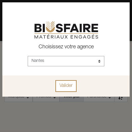
02 28 24 07 12
Depuis plus de 15 ans, conseil et vente de matériaux pour un
habitat pérenne.
Choisissez votre agence
ACCUEIL
PONCEUSES PNEUMATIQUES
PONCEUSES PNEUMATIQUES
Valider
Trier par