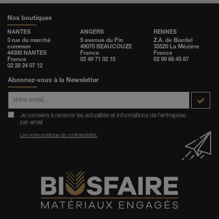
Nos boutiques
NANTES
ANGERS
RENNES
3 rue du marché
5 avenue du Pin
Z.A. de Biardel
commun
49070 BEAUCOUZE
35520 La Mézière
44300 NANTES
France
France
France
02 49 71 02 15
02 99 66 45 87
02 28 24 07 12
Abonnez-vous à la Newsletter
Je consens à recevoir les actualités et informations de l'entreprise
par email
Lire notre politique de confidentialité.