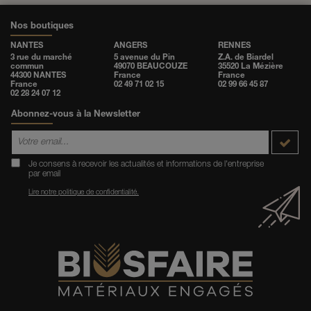
Nos boutiques
NANTES
ANGERS
RENNES
3 rue du marché
5 avenue du Pin
Z.A. de Biardel
commun
49070 BEAUCOUZE
35520 La Mézière
44300 NANTES
France
France
France
02 49 71 02 15
02 99 66 45 87
02 28 24 07 12
Abonnez-vous à la Newsletter
Je consens à recevoir les actualités et informations de l'entreprise
par email
Lire notre politique de confidentialité.