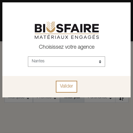
02 28 24 07 12
Depuis plus de 15 ans, conseil et vente de matériaux pour un
habitat pérenne.
Choisissez votre agence
ACCUEIL
SCIE SAUTEUSE SANS FIL
SCIE SAUTEUSE SANS FIL
Valider
Trier par