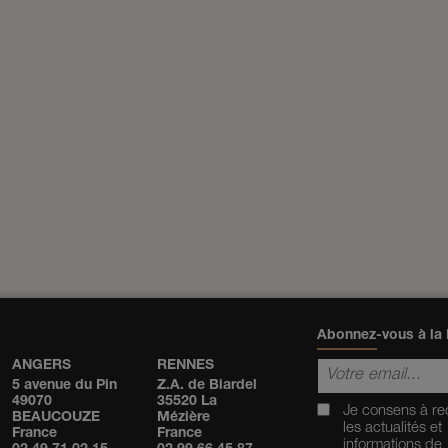
Abonnez-vous à la 
ANGERS
RENNES
5 avenue du Pin
Z.A. de Biardel
49070
35520 La
Je consens à re
BEAUCOUZE
Mézière
les actualités et
France
France
informations de