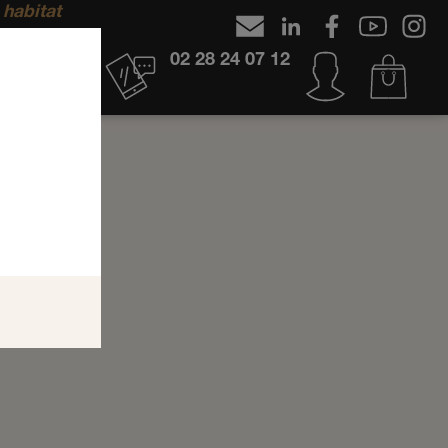
 habitat
02 28 24 07 12
S
RS