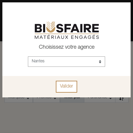
02 28 24 07 12
Depuis plus de 15 ans, conseil et vente de matériaux pour un
habitat pérenne.
Choisissez votre agence
ACCUEIL
SET GUIDE DE PLONGÉE
SET GUIDE DE PLONGÉE
Valider
Trier par