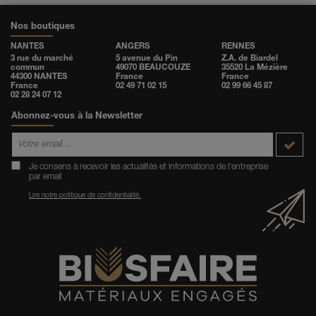
Nos boutiques
NANTES
ANGERS
RENNES
3 rue du marché
5 avenue du Pin
Z.A. de Biardel
commun
49070 BEAUCOUZE
35520 La Mézière
44300 NANTES
France
France
France
02 49 71 02 15
02 99 66 45 87
02 28 24 07 12
Abonnez-vous à la Newsletter
Je consens à recevoir les actualités et informations de l'entreprise
par email
Lire notre politique de confidentialité.