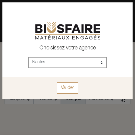
02 28 24 07 12
Depuis plus de 15 ans, conseil et vente de matériaux pour un
habitat pérenne.
Choisissez votre agence
ACCUEIL
ISOLATION
ENDUITS ISOLANT
ETANCHÉITÉ
ETANCHÉITÉ
Valider
Trier par