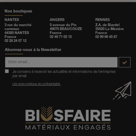
Nos boutiques
NANTES
ANGERS
RENNES
3 rue du marché
5 avenue du Pin
Z.A. de Biardel
commun
49070 BEAUCOUZE
35520 La Mézière
44300 NANTES
France
France
France
02 49 71 02 15
02 99 66 45 87
02 28 24 07 12
Abonnez-vous à la Newsletter
Je consens à recevoir les actualités et informations de l'entreprise
par email
Lire notre politique de confidentialité.